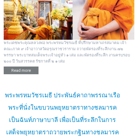
พระเดชพระคุณหลวงพ่อ พระพรหมวัชรเมธี ที่ปรึกษามหาเถรสมาคม เจ้า
คณะภาค ๙ เจ้าอาวาสวัดอรุณราชวราราม ถวายพัดรองที่ระลึกงาน ๗๒
พรรษา พระบาทสมเด็จพระเจ้าอยู่หัว ๑ เล่ม และพัดรองที่ระลึก งานครบรอบ
๒๐๐ ปี วันสวรรคต รัชกาลที่ ๒ ๑ เล่ม
Read more
พระพรหมวัชรเมธี ประพันธ์คาถาพรรณาเรือ
พระที่นั่งในขบวนพยุหยาตราทางชลมารค
เป็นฉันท์ภาษาบาลี เพื่อเป็นที่ระลึกในการ
เสด็จพยุหยาตราถวายพระกฐินทางชลมารค