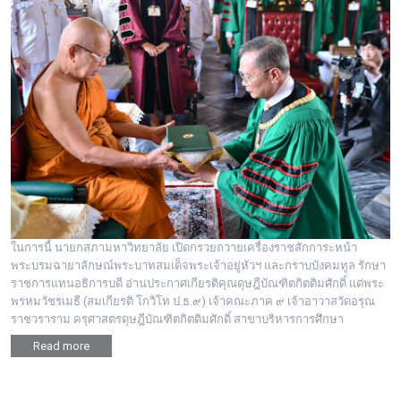
ในการนี้ นายกสภามหาวิทยาลัย เปิดกรวยถวายเครื่องราชสักการะหน้า
พระบรมฉายาลักษณ์พระบาทสมเด็จพระเจ้าอยู่หัวฯ และกราบบังคมทูล รักษา
ราชการแทนอธิการบดี อ่านประกาศเกียรติคุณดุษฎีบัณฑิตกิตติมศักดิ์ แด่พระ
พรหมวัชรเมธี (สมเกียรติ โกวิโท ป.ธ.๙) เจ้าคณะภาค ๙ เจ้าอาวาสวัดอรุณ
ราชวราราม ครุศาสตรดุษฎีบัณฑิตกิตติมศักดิ์ สาขาบริหารการศึกษา
Read more