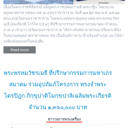
เนื่องในพระราชพิธีทรงบำเพ็ญพระราชกุศลถวายผ้าพระกฐิน โดยขบวน
พยุหยาตราทางชลมารค ณ อรุณราชวราราม วันที่ ๒๗ ตุลาคม พ.ศ. ๒๕๖๗
คณะสงฆ์วัดอรุณราชวราราม โดยพระเดชพระคุณหลวงพ่อ พระพรหมวัชร
เมธี (สมเกียรติ โกวิโท ป.ธ.๙) ที่ปรึกษากรรมการมหาเถรสมาคม เจ้าคณะ
ภาค ๙ เจ้าอาวาสวัดอรุณราชวราราม ได้ประพันธ์คาถาพรรณาเรือพระที่นั่ง
ในขบวนพยุหยาตราทางชลมารค เป็นฉันท์ภาษาบาลี พร้อมคำแปล และได้นำ
ลงพิมพ์เผยแพร่ในหนังสือ
Read more
พระพรหมวัชรเมธี ที่ปรึกษากรรมการมหาเถร
สมาคม ร่วมอุปถัมภ์โครงการ ทรงจำพระ
ไตรปิฎก ภิกฺขุปาติโมกฺขปาลิเฉลิมพระเกียรติ
จำนวน ๑,๓๖๐,๐๐๐ บาท
ข่าววงการพระเครื่อง