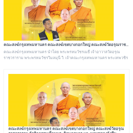
คณะสงฆ์กรุงเทพมหานคร คณะสงฆ์เขตบางกอกใหญ่ คณะสงฆ์วัดอรุณราชวราราม จัดกิจกรรมเยี่ยมพระภิกษุอาพาธ และมอบชุดถุงยังชีพเยี่ยมผู้ป่วยติดเตียงชุมชนปรกอรุณ
คณะสงฆ์กรุงเทพมหานคร นำโดย พระพรหมวัชรเมธี เจ้าอาวาสวัดอรุณ
ราชวราราม พระพรหมวัชรวิมลมุนี วิ. เจ้าคณะกรุงเทพมหานคร พระเทพวชิร
ปัญโญภาส เจ้าคณะเขตบางกอกใหญ่ เจ้าอาวาสวัดชิโนรสาราม และ พระราช
วชิรรัตนาภรณ์ ดร. (ชุมพร นิติสาโร) เจ้าคณะแขวงวัดอรุณ, รองวัดอรุณ
ราชวราราม นายเกียรติวิสุทธิ์ เพ็ชรหมื่นไวย ผู้อำนวยการเขตบางกอกใหญ่
จัดโครงการเยี่ยมพระภิกษุอาพาธในเขตบางกอกใหญ่ และเยี่ยม/มอบถุงยัง
คณะสงฆ์กรุงเทพมหานคร คณะสงฆ์เขตบางกอกใหญ่ คณะสงฆ์วัดอรุณ