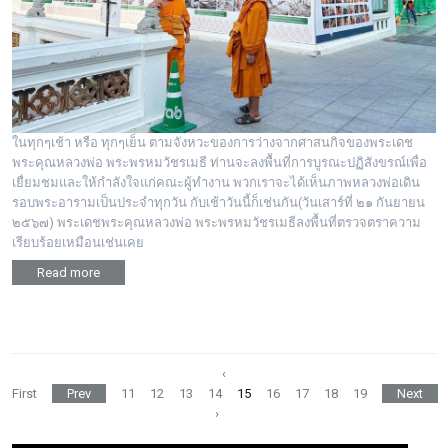
ในทุกๆเช้า หรือ ทุกๆเย็น ตามจังหวะของการว่างจากศาสนกิจของพระเดช
พระคุณหลวงพ่อ พระพรหมวัชรเมธี ท่านจะลงพื้นที่การบูรณะปฏิสังขรณ์เพื่อ
เยื่ยมชมและให้กำลังใจแก่คณะผู้ทำงาน พวกเราจะได้เห็นภาพหลวงพ่อเดิน
รอบพระอารามเป็นประจำทุกวัน กับเช้าวันนี้ก็เช่นกัน(วันเสาร์ที่ ๒๑ กันยายน
๒๕๖๗) พระเดชพระคุณหลวงพ่อ พระพรหมวัชรเมธีลงพื้นที่ตรวจตราความ
เรียบร้อยเหมือนเช่นเคย
Read more
‹
First
Prev
11
12
13
14
15
16
17
18
19
Next
›