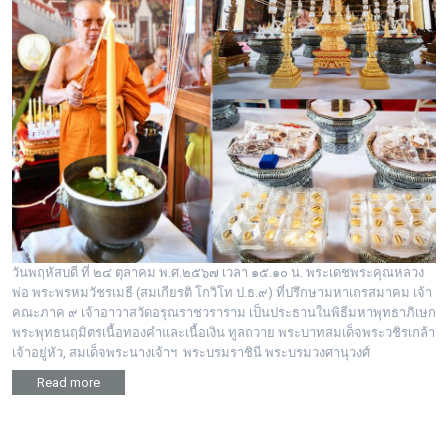
พระดอทกะฉ่อน
กะฉ่อนช้อปปิ้ง
ติดต่อ
วันพฤหัสบดี ที่ ๒๔ ตุลาคม พ.ศ.๒๕๖๗ เวลา ๑๕.๑๐ น. พระเดชพระคุณหลวง
พ่อ พระพรหมวัชรเมธี (สมเกียรติ โกวิโท ป.ธ.๙) ที่ปรึกษามหาเถรสมาคม เจ้า
คณะภาค ๙ เจ้าอาวาสวัดอรุณราชวราราม เป็นประธานในพิธีมหาพุทธาภิเษก
พระพุทธนฤมิตรเนื้อทองคำและเนื้อเงิน ทูลถวาย พระบาทสมเด็จพระวชิรเกล้า
เจ้าอยู่หัว, สมเด็จพระนางเจ้าฯ พระบรมราชินี พระบรมวงศานุวงศ์
Read more