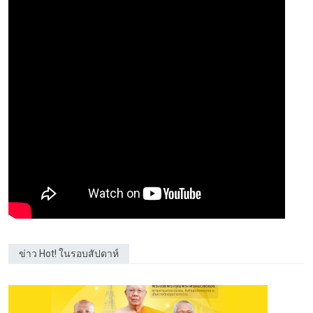
ข่าว Hot! ในรอบสัปดาห์