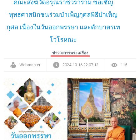
คณะสงฆ์วัดอรุณราชวราราม ขอเชิญ
พุทธศาสนิกชนร่วมบำเพ็ญกุศลพิธีบำเพ็ญ
กุศล เนื่องในวันออกพรรษา และตักบาตรเท
โวโรหณะ
ข่าววงการพระเครื่อง
Webmaster
2024-10-16 22:07:13
115