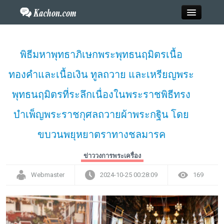
Close
พิธีมหาพุทธาภิเษกพระพุทธนฤมิตรเนื้อ
ทองคำและเนื้อเงิน ทูลถวาย และเหรียญพระ
Home
พุทธนฤมิตรที่ระลึกเนื่องในพระราชพิธีทรง
ข่าว
บำเพ็ญพระราชกุศลถวายผ้าพระกฐิน โดย
กะฉ่อนพระเครื่อง
ขบวนพยุหยาตราทางชลมารค
วาไรตี้
ข่าววงการพระเครื่อง
Webmaster
2024-10-25 00:28:09
169
ไลฟ์สไตล์
สังคมออนไลน์