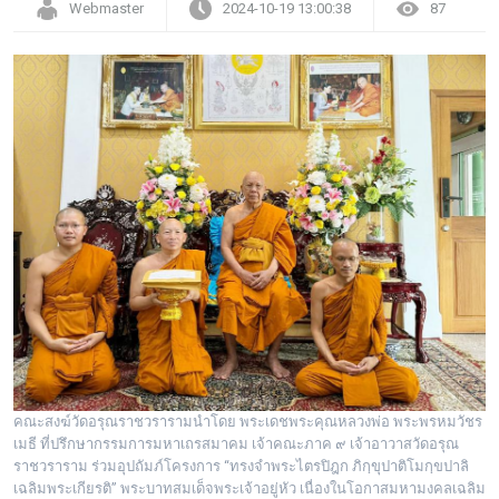
Webmaster
2024-10-19 13:00:38
87
คณะสงฆ์วัดอรุณราชวรารามนำโดย พระเดชพระคุณหลวงพ่อ พระพรหมวัชร
เมธี ที่ปรึกษากรรมการมหาเถรสมาคม เจ้าคณะภาค ๙ เจ้าอาวาสวัดอรุณ
ราชวราราม ร่วมอุปถัมภ์โครงการ “ทรงจำพระไตรปิฎก ภิกฺขุปาติโมกฺขปาลิ
เฉลิมพระเกียรติ” พระบาทสมเด็จพระเจ้าอยู่หัว เนื่องในโอกาสมหามงคลเฉลิม