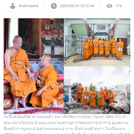
Webmaster
2024-09-29 16:12:44
116
วันนี้หลังฉันภัตตาหารเพลแล้ว พระวชิรรัตนาภรณ์ ดร. (ชุมพร นิติสาโร) เจ้า
คณะแขวงวัดอรุณ นำคณะกองงานเลขานุการวัดอรุณราชวราราม ดูแลความ
คืบหน้าการบูรณะส่วนต่างๆของพระอาราม ทั้งเขามอซ้ายขวา โรงเรือนพระ