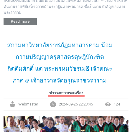
ปริยัติธรรมแม่เผือก คณะ ๓ และถนนส่วนที่เหลือ โดยส่วนต่างๆจะต้องเสร็จให้
ทันงานราชพิธีเสด็จถวายผ้าพระกฐินทางชลมารค ซึ่งเป็นงานสำคัญของทาง
พระอาราม
Read more
สภามหาวิทยาลัยราชภัฏมหาสารคาม น้อม
ถวายปริญญาครุศาสตรดุษฎีบัณฑิต
กิตติมศักดิ์ แด่ พระพรหมวัชรเมธี เจ้าคณะ
ภาค ๙ เจ้าอาวาสวัดอรุณราชวราราม
ข่าววงการพระเครื่อง
Webmaster
2024-09-26 22:23:46
124