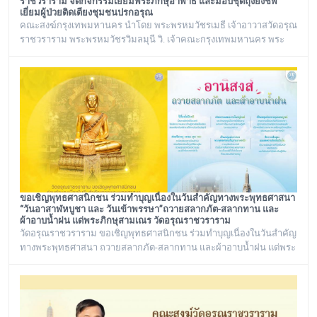
ราชวราราม จัดกิจกรรมเยี่ยมพระภิกษุอาพาธ และมอบชุดถุงยังชีพ
เยี่ยมผู้ป่วยติดเตียงชุมชนปรกอรุณ
คณะสงฆ์กรุงเทพมหานคร นำโดย พระพรหมวัชรเมธี เจ้าอาวาสวัดอรุณ
ราชวราราม พระพรหมวัชรวิมลมุนี วิ. เจ้าคณะกรุงเทพมหานคร พระ
เทพวชิรปัญโญภาส เจ้าคณะเขตบางกอกใหญ่ เจ้าอาวาสวัดชิโนรสาราม
และ พระราชวชิรรัตนาภรณ์ ดร. (ชุมพร นิติสาโร) เจ้าคณะแขวงวัด
อรุณ, รองวัดอรุณราชวราราม นายเกียรติวิสุทธิ์ เพ็ชรหมื่นไวย ผู้อำนวย
การเขตบางกอกใหญ่ จัดโครงการเยี่ยมพระภิกษุอาพาธในเขต
บางกอกใหญ่ และเยี่ยม/มอบถุงยัง
ขอเชิญพุทธศาสนิกชน ร่วมทำบุญเนื่องในวันสำคัญทางพระพุทธศาสนา
“วันอาสาฬหบูชา และ วันเข้าพรรษา”ถวายสลากภัต-สลากทาน และ
ผ้าอาบน้ำฝน แด่พระภิกษุสามเณร วัดอรุณราชวราราม
วัดอรุณราชวราราม ขอเชิญพุทธศาสนิกชน ร่วมทำบุญเนื่องในวันสำคัญ
ทางพระพุทธศาสนา ถวายสลากภัต-สลากทาน และผ้าอาบน้ำฝน แด่พระ
ภิกษุสามเณร วัดอรุณราชวราราม ๑๓๖ รูป วันพฤหัสบดี ที่ ๓๐ กรกฎาคม
พ.ศ. ๒๕๖๙ เวลา ๑๒.๐๐ น. ณ พระวิหาร วัดอรุณราชวราราม
กรุงเทพมหานคร