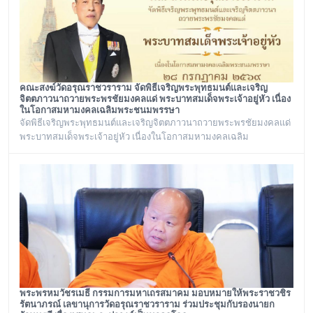
คณะสงฆ์วัดอรุณราชวราราม จัดพิธีเจริญพระพุทธมนต์และเจริญ
จิตตภาวนาถวายพระพรชัยมงคลแด่ พระบาทสมเด็จพระเจ้าอยู่หัว เนื่อง
ในโอกาสมหามงคลเฉลิมพระชนมพรรษา
จัดพิธีเจริญพระพุทธมนต์และเจริญจิตตภาวนาถวายพระพรชัยมงคลแด่
พระบาทสมเด็จพระเจ้าอยู่หัว เนื่องในโอกาสมหามงคลเฉลิม
พระชนมพรรษา ๒๘ กรกฎาคม ๒๕๖๙ ณ พระอุโบสถ วัดอรุณ
ราชวราราม กรุงเทพเทพมหานครในวันอังคาร ที่ ๒๘ กรกฎาคม ๒๕๖๙
พระพรหมวัชรเมธี กรรมการมหาเถรสมาคม มอบหมายให้พระราชวชิร
รัตนาภรณ์ เลขานุการวัดอรุณราชวราราม ร่วมประชุมกับรองนายก