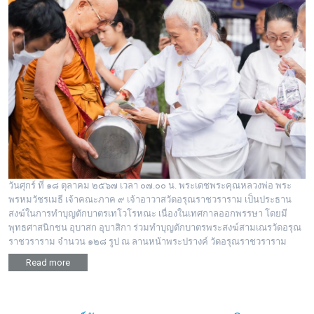
วันศุกร์ ที่ ๑๘ ตุลาคม ๒๕๖๗ เวลา ๐๗.๐๐ น. พระเดชพระคุณหลวงพ่อ พระ
พรหมวัชรเมธี เจ้าคณะภาค ๙ เจ้าอาวาสวัดอรุณราชวราราม เป็นประธาน
สงฆ์ในการทำบุญตักบาตรเทโวโรหณะ เนื่องในเทศกาลออกพรรษา โดยมี
พุทธศาสนิกชน อุบาสก อุบาสิกา ร่วมทำบุญตักบาตรพระสงฆ์สามเณรวัดอรุณ
ราชวราราม จำนวน ๑๒๘ รูป ณ ลานหน้าพระปรางค์ วัดอรุณราชวราราม
Read more