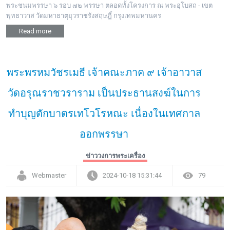
พระชนมพรรษา ๖ รอบ ๗๒ พรรษา ตลอดทั้งโครงการ ณ พระอุโบสถ - เขต
พุทธาวาส วัดมหาธาตุยุวราชรังสฤษฎิ์ กรุงเทพมหานคร
Read more
พระพรหมวัชรเมธี เจ้าคณะภาค ๙ เจ้าอาวาส
วัดอรุณราชวราราม เป็นประธานสงฆ์ในการ
ทำบุญตักบาตรเทโวโรหณะ เนื่องในเทศกาล
ออกพรรษา
ข่าววงการพระเครื่อง
Webmaster
2024-10-18 15:31:44
79