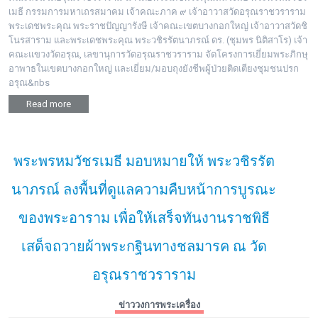
เมธี กรรมการมหาเถรสมาคม เจ้าคณะภาค ๙ เจ้าอาวาสวัดอรุณราชวราราม
พระเดชพระคุณ พระราชปัญญารังษี เจ้าคณะเขตบางกอกใหญ่ เจ้าอาวาสวัดชิ
โนรสาราม และพระเดชพระคุณ พระวชิรรัตนาภรณ์ ดร. (ชุมพร นิติสาโร) เจ้า
คณะแขวงวัดอรุณ, เลขานุการวัดอรุณราชวราราม จัดโครงการเยี่ยมพระภิกษุ
อาพาธในเขตบางกอกใหญ่ และเยี่ยม/มอบถุงยังชีพผู้ป่วยติดเตียงชุมชนปรก
อรุณ&nbs
Read more
พระพรหมวัชรเมธี มอบหมายให้ พระวชิรรัต
นาภรณ์ ลงพื้นที่ดูแลความคืบหน้าการบูรณะ
ของพระอาราม เพื่อให้เสร็จทันงานราชพิธี
เสด็จถวายผ้าพระกฐินทางชลมารค ณ วัด
อรุณราชวราราม
ข่าววงการพระเครื่อง