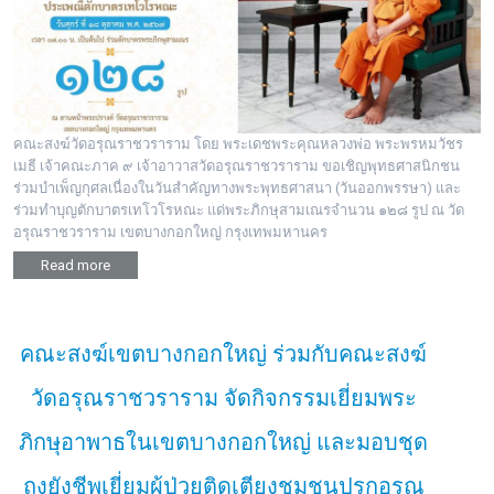
คณะสงฆ์วัดอรุณราชวราราม โดย พระเดชพระคุณหลวงพ่อ พระพรหมวัชร
เมธี เจ้าคณะภาค ๙ เจ้าอาวาสวัดอรุณราชวราราม ขอเชิญพุทธศาสนิกชน
ร่วมบำเพ็ญกุศลเนื่องในวันสำคัญทางพระพุทธศาสนา (วันออกพรรษา) และ
ร่วมทำบุญตักบาตรเทโวโรหณะ แด่พระภิกษุสามเณรจำนวน ๑๒๘ รูป ณ วัด
อรุณราชวราราม เขตบางกอกใหญ่ กรุงเทพมหานคร
Read more
คณะสงฆ์เขตบางกอกใหญ่ ร่วมกับคณะสงฆ์
วัดอรุณราชวราราม จัดกิจกรรมเยี่ยมพระ
ภิกษุอาพาธในเขตบางกอกใหญ่ และมอบชุด
ถุงยังชีพเยี่ยมผู้ป่วยติดเตียงชุมชนปรกอรุณ