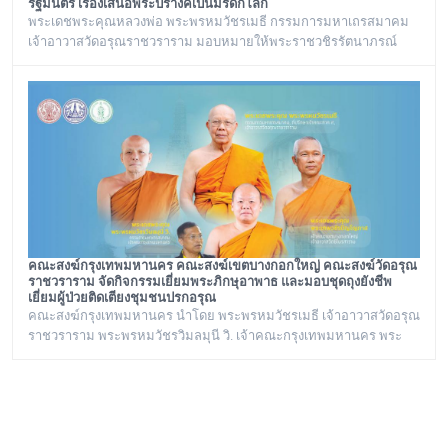
รัฐมนตรี เรื่องเสนอพระปรางค์เป็นมรดกโลก
พระเดชพระคุณหลวงพ่อ พระพรหมวัชรเมธี กรรมการมหาเถรสมาคม
เจ้าอาวาสวัดอรุณราชวราราม มอบหมายให้พระราชวชิรรัตนาภรณ์
เลขานุการวัดอรุณราชวราราม และคณะร่วมประชุมกับรองนายก
รัฐมนตรี เรื่องเสนอพระปรางค์เป็นมรดกโลก ณ ทำเนียบรัฐบาล
คณะสงฆ์กรุงเทพมหานคร คณะสงฆ์เขตบางกอกใหญ่ คณะสงฆ์วัดอรุณ
ราชวราราม จัดกิจกรรมเยี่ยมพระภิกษุอาพาธ และมอบชุดถุงยังชีพ
เยี่ยมผู้ป่วยติดเตียงชุมชนปรกอรุณ
คณะสงฆ์กรุงเทพมหานคร นำโดย พระพรหมวัชรเมธี เจ้าอาวาสวัดอรุณ
ราชวราราม พระพรหมวัชรวิมลมุนี วิ. เจ้าคณะกรุงเทพมหานคร พระ
ราชปัญญารังษี เจ้าคณะเขตบางกอกใหญ่ เจ้าอาวาสวัดชิโนรสาราม
และ พระราชวชิรรัตนาภรณ์ ดร. (ชุมพร นิติสาโร) เจ้าคณะแขวงวัด
อรุณ, เลขานุการวัดอรุณราชวราราม นายเกียรติวิสุทธิ์ เพ็ชรหมื่นไวย ผู้
อำนวยการเขตบางกอกใหญ่ จัดโครงการเยี่ยมพระภิกษุอาพาธในเขต
บางกอกใหญ่ และเยี่ยม/มอบถุงยังชีพผู้