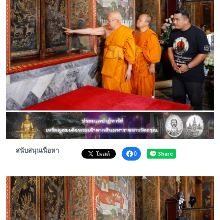
พระดอทกะฉ่อน
กะฉ่อนช้อปปิ้ง
ติดต่อ
สนับสนุนเนื่อหา
0