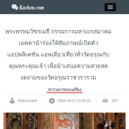
Close
พระพรหมวัชรเมธี กรรมการมหาเถรสมาคม
เมตตานําร่องให้สัมภาษณ์เปิดตัว
Home
แอปพลิเคชัน แอพเดียวเที่ยวทั่ววัดอรุณกับ
ข่าว
คุณพระคุณเจ้า เพื่อนำเสนอความสวยสด
กะฉ่อนพระเครื่อง
งดงามของวัดอรุณราชวราราม
วาไรตี้
ข่าววงการพระเครื่อง
Webmaster
2026-04-21 20:42:22
207
ไลฟ์สไตล์
สังคมออนไลน์