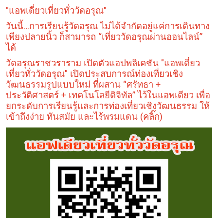
"แอพเดี่ยวเที่ยวทั่ววัดอรุณ"
วันนี้…การเรียนรู้วัดอรุณ ไม่ได้จำกัดอยู่แค่การเดินทาง
เพียงปลายนิ้ว ก็สามารถ “เที่ยววัดอรุณผ่านออนไลน์”
ได้
วัดอรุณราชวราราม เปิดตัวแอปพลิเคชัน "แอพเดี่ยว
เที่ยวทั่ววัดอรุณ" เปิดประสบการณ์ท่องเที่ยวเชิง
วัฒนธรรมรูปแบบใหม่ ที่ผสาน “ศรัทธา +
ประวัติศาสตร์ + เทคโนโลยีดิจิทัล” ไว้ในแอพเดียว เพื่อ
ยกระดับการเรียนรู้และการท่องเที่ยวเชิงวัฒนธรรม ให้
เข้าถึงง่าย ทันสมัย และไร้พรมแดน (คลิ๊ก)