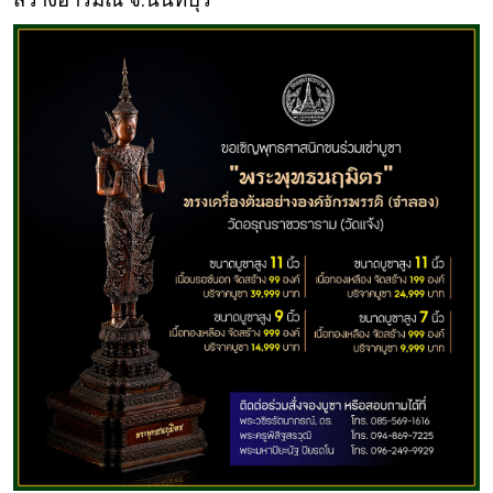
สว่างอารมณ์ จ.นนทบุรี