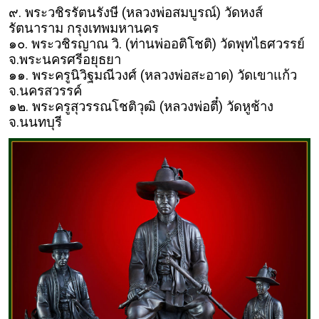
๙. พระวชิรรัตนรังษี (หลวงพ่อสมบูรณ์) วัดหงส์
รัตนาราม กรุงเทพมหานคร
๑๐. พระวชิรญาณ วิ. (ท่านพ่ออติโชติ) วัดพุทไธศวรรย์
จ.พระนครศรีอยุธยา
๑๑. พระครูนิวิฐมณีวงศ์ (หลวงพ่อสะอาด) วัดเขาแก้ว
จ.นครสวรรค์
๑๒. พระครูสุวรรณโชติวุฒิ (หลวงพ่อตี๋) วัดหูช้าง
จ.นนทบุรี