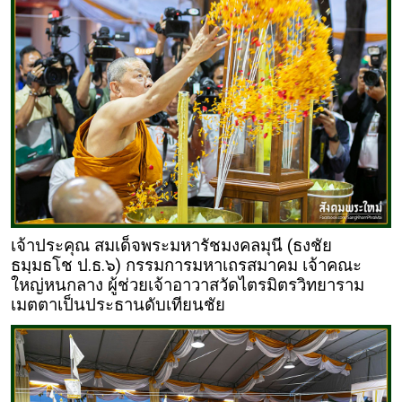
เจ้าประคุณ สมเด็จพระมหารัชมงคลมุนี (ธงชัย
ธมฺมธโช ป.ธ.๖) กรรมการมหาเถรสมาคม เจ้าคณะ
ใหญ่หนกลาง ผู้ช่วยเจ้าอาวาสวัดไตรมิตรวิทยาราม
เมตตาเป็นประธานดับเทียนชัย