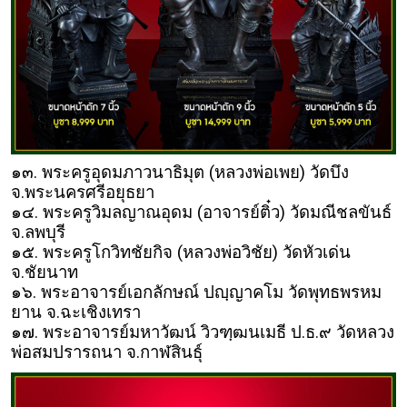
๑๓. พระครูอุดมภาวนาธิมุต (หลวงพ่อเพย) วัดบึง
จ.พระนครศรีอยุธยา
๑๔. พระครูวิมลญาณอุดม (อาจารย์ติ๋ว) วัดมณีชลขันธ์
จ.ลพบุรี
๑๕. พระครูโกวิทชัยกิจ (หลวงพ่อวิชัย) วัดหัวเด่น
จ.ชัยนาท
๑๖. พระอาจารย์เอกลักษณ์ ปญฺญาคโม วัดพุทธพรหม
ยาน จ.ฉะเชิงเทรา
๑๗. พระอาจารย์มหาวัฒน์ วิวฑฺฒนเมธี ป.ธ.๙ วัดหลวง
พ่อสมปรารถนา จ.กาฬสินธุ์