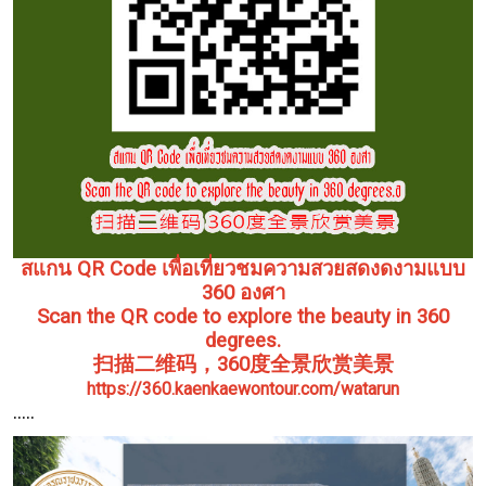
สแกน QR Code เพื่อเที่ยวชมความสวยสดงดงามแบบ
360 องศา
Scan the QR code to explore the beauty in 360
degrees.
扫描二维码，360度全景欣赏美景
https://360.kaenkaewontour.com/watarun
.....