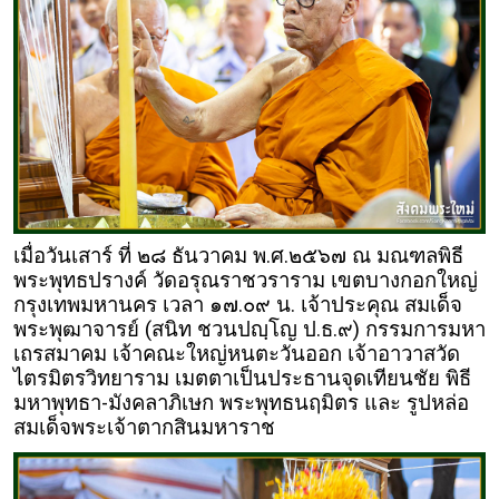
เมื่อวันเสาร์ ที่ ๒๘ ธันวาคม พ.ศ.๒๕๖๗ ณ มณฑลพิธี
พระพุทธปรางค์ วัดอรุณราชวราราม เขตบางกอกใหญ่
กรุงเทพมหานคร เวลา ๑๗.๐๙ น. เจ้าประคุณ สมเด็จ
พระพุฒาจารย์ (สนิท ชวนปญฺโญ ป.ธ.๙) กรรมการมหา
เถรสมาคม เจ้าคณะใหญ่หนตะวันออก เจ้าอาวาสวัด
ไตรมิตรวิทยาราม เมตตาเป็นประธานจุดเทียนชัย พิธี
มหาพุทธา-มังคลาภิเษก พระพุทธนฤมิตร และ รูปหล่อ
สมเด็จพระเจ้าตากสินมหาราช