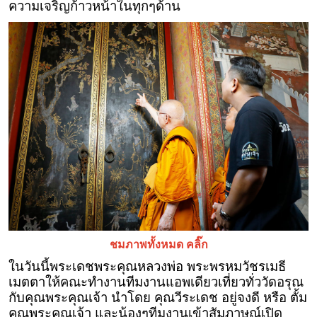
ความเจริญก้าวหน้าในทุกๆด้าน
ชมภาพทั้งหมด คลิ๊ก
ในวันนี้พระเดชพระคุณหลวงพ่อ พระพรหมวัชรเมธี
เมตตาให้คณะทำงานทีมงานแอพเดียวเที่ยวทั่ววัดอรุณ
กับคุณพระคุณเจ้า นำโดย คุณวีระเดช อยู่จงดี หรือ ตั้ม
คุณพระคุณเจ้า และน้องๆทีมงานเข้าสัมภาษณ์เปิด