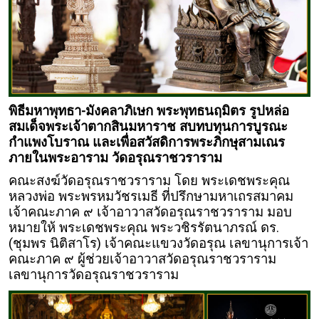
พิธีมหาพุทธา-มังคลาภิเษก พระพุทธนฤมิตร รูปหล่อ
สมเด็จพระเจ้าตากสินมหาราช สบทบทุนการบูรณะ
กำแพงโบราณ และเพื่อสวัสดิการพระภิกษุสามเณร
ภายในพระอาราม วัดอรุณราชวราราม
คณะสงฆ์วัดอรุณราชวราราม โดย พระเดชพระคุณ
หลวงพ่อ พระพรหมวัชรเมธี ที่ปรึกษามหาเถรสมาคม
เจ้าคณะภาค ๙ เจ้าอาวาสวัดอรุณราชวราราม มอบ
หมายให้ พระเดชพระคุณ พระวชิรรัตนาภรณ์ ดร.
(ชุมพร นิติสาโร) เจ้าคณะแขวงวัดอรุณ เลขานุการเจ้า
คณะภาค ๙ ผู้ช่วยเจ้าอาวาสวัดอรุณราชวราราม
เลขานุการวัดอรุณราชวราราม