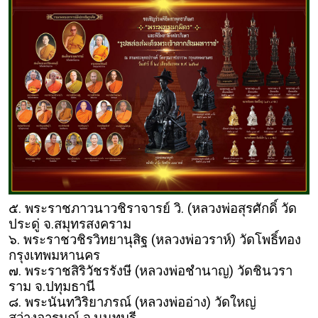
๕. พระราชภาวนาวชิราจารย์ วิ. (หลวงพ่อสุรศักดิ์ วัด
ประดู่ จ.สมุทรสงคราม
๖. พระราชวชิรวิทยานุสิฐ (หลวงพ่อวราห์) วัดโพธิ์ทอง
กรุงเทพมหานคร
๗. พระราชสิริวัชรรังษี (หลวงพ่อชำนาญ) วัดชินวรา
ราม จ.ปทุมธานี
๘. พระนันทวิริยาภรณ์ (หลวงพ่ออ่าง) วัดใหญ่