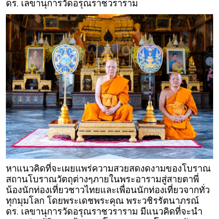
ดร. เลขานุการวัดอรุณราชวราราม
หาแนวคิดที่จะเผยแพร่ความสวยสดงดงามของโบราณ
สถานโบราณวัตถุต่างๆภายในพระอารามสู่สายตาพี่
น้องนักท่องเที่ยวชาวไทยและเพื่อนนักท่องเที่ยวจากทั่ว
ทุกมุมโลก โดยพระเดชพระคุณ พระวชิรรัตนาภรณ์
ดร. เลขานุการวัดอรุณราชวราราม มีแนวคิดที่จะนำ