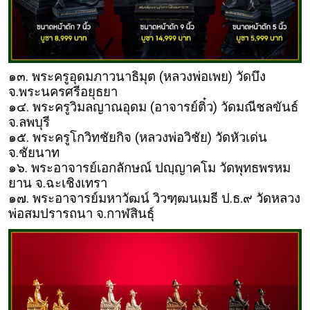
๑๓. พระครูอุดมภาวนาธิมุต (หลวงพ่อเพย) วัดบึง
จ.พระนครศรีอยุธยา
๑๔. พระครูวิมลญาณอุดม (อาจารย์ติ๋ว) วัดมณีชลขันธ์
จ.ลพบุรี
๑๕. พระครูโกวิทชัยกิจ (หลวงพ่อวิชัย) วัดหัวเด่น
จ.ชัยนาท
๑๖. พระอาจารย์เอกลักษณ์ ปญฺญาคโม วัดพุทธพรหม
ยาน จ.ฉะเชิงเทรา
๑๗. พระอาจารย์มหาวัฒน์ วิวฑฺฒนเมธี ป.ธ.๙ วัดหลวง
พ่อสมปรารถนา จ.กาฬสินธุ์