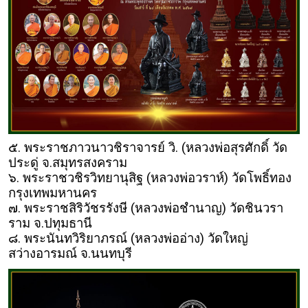
๕. พระราชภาวนาวชิราจารย์ วิ. (หลวงพ่อสุรศักดิ์ วัด
ประดู่ จ.สมุทรสงคราม
๖. พระราชวชิรวิทยานุสิฐ (หลวงพ่อวราห์) วัดโพธิ์ทอง
กรุงเทพมหานคร
๗. พระราชสิริวัชรรังษี (หลวงพ่อชำนาญ) วัดชินวรา
ราม จ.ปทุมธานี
๘. พระนันทวิริยาภรณ์ (หลวงพ่ออ่าง) วัดใหญ่
สว่างอารมณ์ จ.นนทบุรี