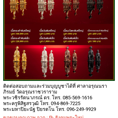
ติดต่อสอบถามและร่วมบุญบูชาได้ที่ ศาลาอรุณนรา
ภิรมย์ วัดอรุณราชวราราม
พระวชิรรัตนาภรณ์ ดร. โทร. 085-569-1616
พระครูพิสิฐสรวุฒิ โทร. 094-869-7225
พระมหาปิยะนัฐ ปิยรตโน โทร. 096-249-9929
ขอขอบคุณภาพ จาก : fb สังคมพระใหม่