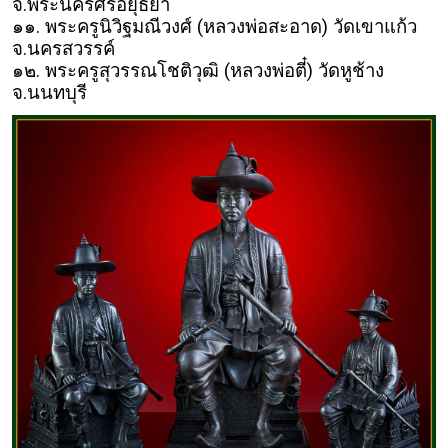
จ.พระนครศรีอยุธยา
๑๑. พระครูนิวิฐมณีวงศ์ (หลวงพ่อสะอาด) วัดเขาแก้ว
จ.นครสวรรค์
๑๒. พระครูสุวรรณโชติวุฒิ (หลวงพ่อตี๋) วัดหูช้าง
จ.นนทบุรี