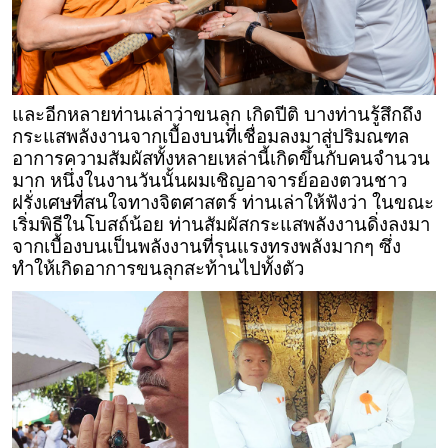
และอีกหลายท่านเล่าว่าขนลุก เกิดปีติ บางท่านรู้สึกถึง
กระแสพลังงานจากเบื้องบนที่เชื่อมลงมาสู่ปริมณฑล
อาการความสัมผัสทั้งหลายเหล่านี้เกิดขึ้นกับคนจำนวน
มาก หนึ่งในงานวันนั้นผมเชิญอาจารย์อองตวนชาว
ฝรั่งเศษที่สนใจทางจิตศาสตร์ ท่านเล่าให้ฟังว่า ในขณะ
เริ่มพิธีในโบสถ์น้อย ท่านสัมผัสกระแสพลังงานดิ่งลงมา
จากเบื้องบนเป็นพลังงานที่รุนแรงทรงพลังมากๆ ซึ่ง
ทำให้เกิดอาการขนลุกสะท้านไปทั้งตัว