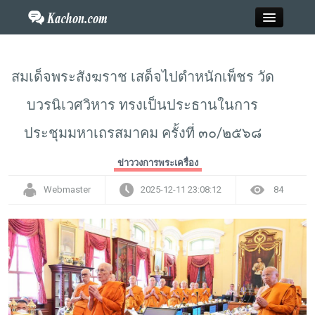
Close
สมเด็จพระสังฆราช เสด็จไปตำหนักเพ็ชร วัด
บวรนิเวศวิหาร ทรงเป็นประธานในการ
Home
ประชุมมหาเถรสมาคม ครั้งที่ ๓๐/๒๕๖๘
ข่าว
ข่าววงการพระเครื่อง
กะฉ่อนพระเครื่อง
Webmaster
2025-12-11 23:08:12
84
วาไรตี้
ไลฟ์สไตล์
สังคมออนไลน์