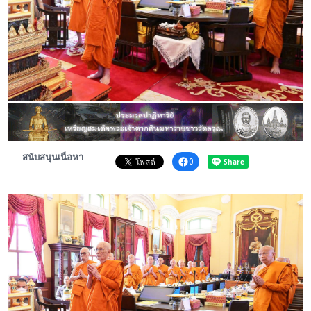
พระดอทกะฉ่อน
กะฉ่อนช้อปปิ้ง
ติดต่อ
สนับสนุนเนื่อหา
0