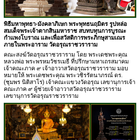
พิธีมหาพุทธา-มังคลาภิเษก พระพุทธนฤมิตร รูปหล่อ
สมเด็จพระเจ้าตากสินมหาราช สบทบทุนการบูรณะ
กำแพงโบราณ และเพื่อสวัสดิการพระภิกษุสามเณร
ภายในพระอาราม วัดอรุณราชวราราม
คณะสงฆ์วัดอรุณราชวราราม โดย พระเดชพระคุณ
หลวงพ่อ พระพรหมวัชรเมธี ที่ปรึกษามหาเถรสมาคม
เจ้าคณะภาค ๙ เจ้าอาวาสวัดอรุณราชวราราม มอบ
หมายให้ พระเดชพระคุณ พระวชิรรัตนาภรณ์ ดร.
(ชุมพร นิติสาโร) เจ้าคณะแขวงวัดอรุณ เลขานุการเจ้า
คณะภาค ๙ ผู้ช่วยเจ้าอาวาสวัดอรุณราชวราราม
เลขานุการวัดอรุณราชวราราม