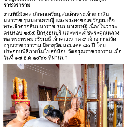
ราชวราราม
งานพิธีมังคลาภิเษกเหรียญสมเด็จพระเจ้าตากสิน
มหาราช รุ่นมหาเศรษฐี และพระผงของขวัญสมเด็จ
พระเจ้าตากสินมหาราช รุ่นมหาเศรษฐี เนื่องในวาระ
ครบรอบ ๒๕๕ ปีกรุงธนบุรี และพระเดชพระคุณหลวง
พ่อ พระพรหมวชิรเมธี เจ้าคณะภาค ๙ เจ้าอาวาสวัด
อรุณราชวราราม มีอายุวัฒนะมงคล ๘๐ ปี โดย
ประกอบพิธีภายในโบสถ์น้อย วัดอรุณราชวราราม เมื่อ
วันที่ ๑๗ ธ.ค ๒๕๖๖ ที่ผ่านมา