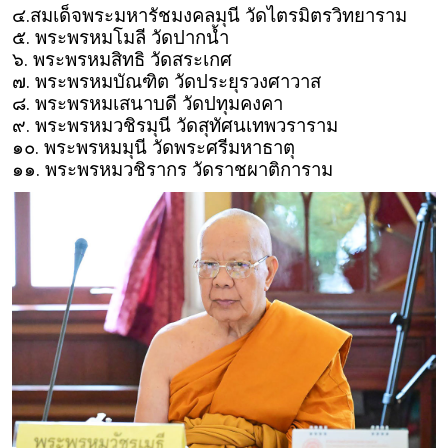
๔.สมเด็จพระมหารัชมงคลมุนี วัดไตรมิตรวิทยาราม
๕. พระพรหมโมลี วัดปากน้ำ
๖. พระพรหมสิทธิ วัดสระเกศ
๗. พระพรหมบัณฑิต วัดประยุรวงศาวาส
๘. พระพรหมเสนาบดี วัดปทุมคงคา
๙. พระพรหมวชิรมุนี วัดสุทัศนเทพวราราม
๑๐. พระพรหมมุนี วัดพระศรีมหาธาตุ
๑๑. พระพรหมวชิรากร วัดราชผาติการาม