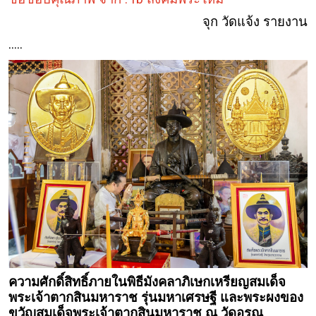
จุก วัดแจ้ง รายงาน
.....
ความศักดิ์สิทธิ์ภายในพิธีมังคลาภิเษกเหรียญสมเด็จ
พระเจ้าตากสินมหาราช รุ่นมหาเศรษฐี และพระผงของ
ขวัญสมเด็จพระเจ้าตากสินมหาราช ณ วัดอรุณ