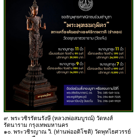
๙. พระวชิรรัตนรังษี (หลวงพ่อสมบูรณ์) วัดหงส์
รัตนาราม กรุงเทพมหานคร
๑๐. พระวชิรญาณ วิ. (ท่านพ่ออติโชติ) วัดพุทไธศวรรย์