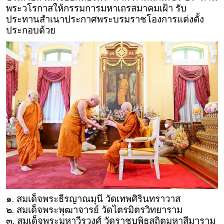
พระวโรกาสให้กรรมการมหาเถรสมาคมเฝ้า รับ
ประทานสำเนาประกาศพระบรมราชโองการแต่งตั้ง
ประกอบด้วย
๑. สมเด็จพระธีรญาณมุนี วัดเทพศิรินทราวาส
๒. สมเด็จพระพุฒาจารย์ วัดไตรมิตรวิทยาราม
๓. สมเด็จพระมหาวีรวงศ์ วัดราชบพิธสถิตมหาสีมาราม