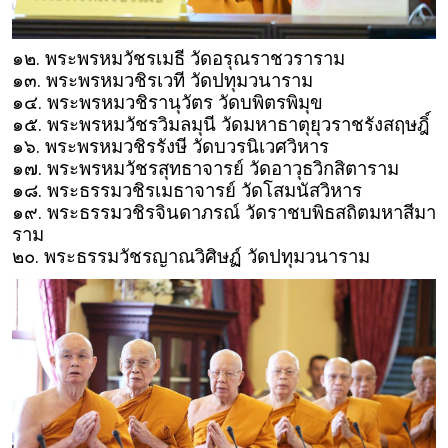
๑๒. พระพรหมวัชรเมธี วัดอรุณราชวราราม
๑๓. พระพรหมวชิรเวที วัดปทุมวนาราม
๑๔. พระพรหมวชิรานุวัตร วัดบพิตรพิมุข
๑๕. พระพรหมวัชรวิมลมุนี วัดมหาธาตุยุวราชรังสฤษฎิ์
๑๖. พระพรหมวชิรรังษี วัดบวรนิเวศวิหาร
๑๗. พระพรหมวัชรสุทธาจารย์ วัดอาวุธวิกสิตาราม
๑๘. พระธรรมวชิรเมธาจารย์ วัดโสมนัสวิหาร
๑๙. พระธรรมวชิรจินดาภรณ์ วัดราชบพิธสถิตมหาสีมา
ราม
๒๐. พระธรรมวัชรญาณวิศิษฏ์ วัดปทุมวนาราม