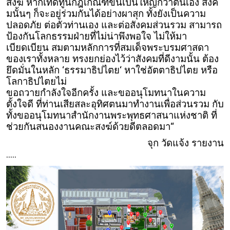
สงฆ์ หากเทิดทูนกฎเกณฑ์ขึ้นเป็นใหญ่กว่าตนเอง สังค
มนั้นๆ ก็จะอยู่ร่วมกันได้อย่างผาสุก ทั้งยังเป็นความ
ปลอดภัย ต่อตัวท่านเอง และต่อสังคมส่วนรวม สามารถ
ป้องกันโลกธรรมฝ่ายที่ไม่น่าพึงพอใจ ไม่ให้มา
เบียดเบียน สมตามหลักการที่สมเด็จพระบรมศาสดา
ของเราทั้งหลาย ทรงยกย่องไว้ว่าสังคมที่ดีงามนั้น ต้อง
ยึดมั่นในหลัก ‘ธรรมาธิปไตย‘ หาใช่อัตตาธิปไตย หรือ
โลกาธิปไตยไม่
ขอถวายกำลังใจอีกครั้ง และขออนุโมทนาในความ
ตั้งใจดี ที่ท่านเสียสละอุทิศตนมาทำงานเพื่อส่วนรวม กับ
ทั้งขออนุโมทนาสำนักงานพระพุทธศาสนาแห่งชาติ ที่
ช่วยกันสนองงานคณะสงฆ์ด้วยดีตลอดมา“
จุก วัดแจ้ง รายงาน
.....