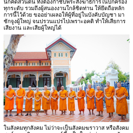
นึกคิดส่วนตน ทั้งต้องกำชับพระสังฆาธิการในปกครอง
ทุกระดับ รวมถึงผู้สนองงานใกล้ชิดท่าน ให้ยึดถือหลัก
การนี้ไว้ด้วย ขออย่าเผลอให้ผู้ที่อยู่ในบังคับบัญชา มา
ชักจูงผู้ใหญ่ จนปรวนแปรไปเพราะอคติ ทำให้เสียการ
เสียงาน และเสียผู้ใหญ่ได้
ในสังคมทุกสังคม ไม่ว่าจะเป็นสังคมฆราวาส หรือสังคม