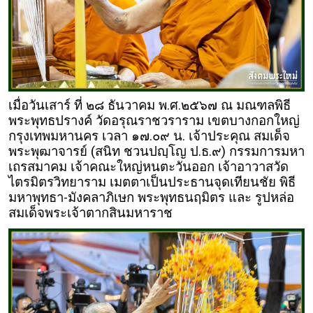
เมื่อวันเสาร์ ที่ ๒๘ ธันวาคม พ.ศ.๒๕๖๗ ณ มณฑลพิธี
พระพุทธปรางค์ วัดอรุณราชวราราม เขตบางกอกใหญ่
กรุงเทพมหานคร เวลา ๑๗.๐๙ น. เจ้าประคุณ สมเด็จ
พระพุฒาจารย์ (สนิท ชวนปญฺโญ ป.ธ.๙) กรรมการมหา
เถรสมาคม เจ้าคณะใหญ่หนตะวันออก เจ้าอาวาสวัด
ไตรมิตรวิทยาราม เมตตาเป็นประธานจุดเทียนชัย พิธี
มหาพุทธา-มังคลาภิเษก พระพุทธนฤมิตร และ รูปหล่อ
สมเด็จพระเจ้าตากสินมหาราช