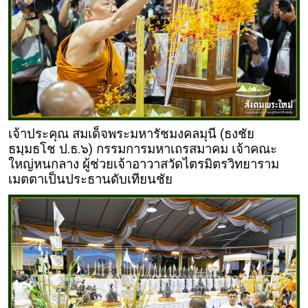
เจ้าประคุณ สมเด็จพระมหารัชมงคลมุนี (ธงชัย
ธมฺมธโช ป.ธ.๖) กรรมการมหาเถรสมาคม เจ้าคณะ
ใหญ่หนกลาง ผู้ช่วยเจ้าอาวาสวัดไตรมิตรวิทยาราม
เมตตาเป็นประธานดับเทียนชัย