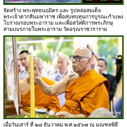
จัดสร้าง พระพุทธนฤมิตร และ รูปหล่อสมเด็จ
พระเจ้าตากสินมหาราช เพื่อสบทบทุนการบูรณะกำแพง
โบราณรอบพระอาราม และเพื่อสวัสดิการพระภิกษุ
สามเณรภายในพระอาราม วัดอรุณราชวราราม
เมื่อวันเสาร์ ที่ ๒๘ ธันวาคม พ.ศ.๒๕๖๗ ณ มณฑลพิธี