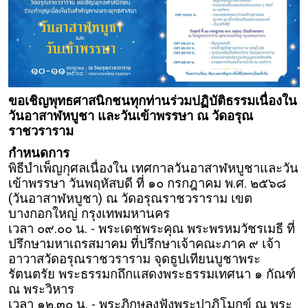
ขอเชิญพุทธศาสนิกชนทุกท่านร่วมปฏิบัติธรรมเนื่องใน
วันอาสาฬหบูชา และวันเข้าพรรษา ณ วัดอรุณ
ราชวราราม
กำหนดการ
พิธีบำเพ็ญกุศลเนื่องใน เทศกาลวันอาสาฬหบูชาและวัน
เข้าพรรษา
วันพฤหัสบดี ที่ ๑๐ กรกฎาคม พ.ศ. ๒๕๖๘
(วันอาสาฬหบูชา) ณ วัดอรุณราชวราราม เขต
บางกอกใหญ่ กรุงเทพมหานคร
เวลา ๐๙.๐๐ น. - พระเดชพระคุณ พระพรหมวัชรเมธี ที่
ปรึกษามหาเถรสมาคม ที่ปรึกษาเจ้าคณะภาค ๙ เจ้า
อาวาสวัดอรุณราชวราราม จุดธูปเทียนบูชาพระ
รัตนตรัย พระธรรมกถึกแสดงพระธรรมเทศนา ๑ กัณฑ์
ณ พระวิหาร
เวลา ๑๒.๓๐ น. - พระภิกษุลงฟังพระปาฏิโมกข์ ณ พระ