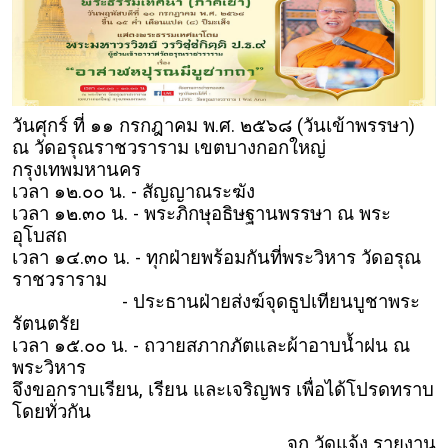
วันศุกร์ ที่ ๑๑ กรกฎาคม พ.ศ. ๒๕๖๘ (วันเข้าพรรษา)
ณ วัดอรุณราชวราราม เขตบางกอกใหญ่
กรุงเทพมหานคร
เวลา ๑๒.๐๐ น. - สัญญาณระฆัง
เวลา ๑๒.๓๐ น. - พระภิกษุอธิษฐานพรรษา ณ พระ
อุโบสถ
เวลา ๑๔.๓๐ น. - ทุกฝ่ายพร้อมกันที่พระวิหาร วัดอรุณ
ราชวราราม
- ประธานฝ่ายส่งฆ์จุดธูปเทียนบูชาพระ
รัตนตรัย
เวลา ๑๕.๐๐ น. - ถวายสภากภัตและผ้าอาบน้ำฝน ณ
พระวิหาร
จึงขอกราบเรียน, เรียน และเจริญพร เพื่อได้โปรดทราบ
โดยทั่วกัน
จุก วัดแจ้ง รายงาน