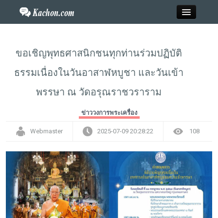
Close
ขอเชิญพุทธศาสนิกชนทุกท่านร่วมปฏิบัติ
ธรรมเนื่องในวันอาสาฬหบูชา และวันเข้า
Home
พรรษา ณ วัดอรุณราชวราราม
ข่าว
ข่าววงการพระเครื่อง
กะฉ่อนพระเครื่อง
Webmaster
2025-07-09 20:28:22
108
วาไรตี้
ไลฟ์สไตล์
สังคมออนไลน์