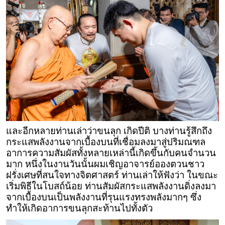
และอีกหลายท่านเล่าว่าขนลุก เกิดปีติ บางท่านรู้สึกถึง
กระแสพลังงานจากเบื้องบนที่เชื่อมลงมาสู่ปริมณฑล
อาการความสัมผัสทั้งหลายเหล่านี้เกิดขึ้นกับคนจำนวน
มาก หนึ่งในงานวันนั้นผมเชิญอาจารย์อองตวนชาว
ฝรั่งเศษที่สนใจทางจิตศาสตร์ ท่านเล่าให้ฟังว่า ในขณะ
เริ่มพิธีในโบสถ์น้อย ท่านสัมผัสกระแสพลังงานดิ่งลงมา
จากเบื้องบนเป็นพลังงานที่รุนแรงทรงพลังมากๆ ซึ่ง
ทำให้เกิดอาการขนลุกสะท้านไปทั้งตัว