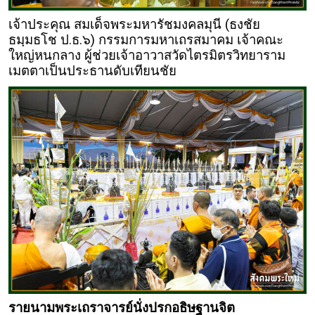
เจ้าประคุณ สมเด็จพระมหารัชมงคลมุนี (ธงชัย
ธมฺมธโช ป.ธ.๖) กรรมการมหาเถรสมาคม เจ้าคณะ
ใหญ่หนกลาง ผู้ช่วยเจ้าอาวาสวัดไตรมิตรวิทยาราม
เมตตาเป็นประธานดับเทียนชัย
รายนามพระเถราจารย์นั่งปรกอธิษฐานจิต