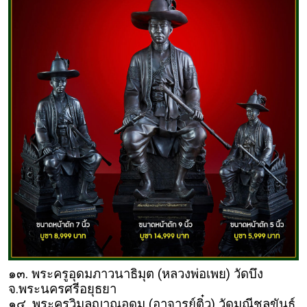
๑๓. พระครูอุดมภาวนาธิมุต (หลวงพ่อเพย) วัดบึง
จ.พระนครศรีอยุธยา
๑๔. พระครูวิมลญาณอุดม (อาจารย์ติ๋ว) วัดมณีชลขันธ์