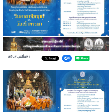
พระดอทกะฉ่อน
กะฉ่อนช้อปปิ้ง
ติดต่อ
สนับสนุนเนื่อหา
0