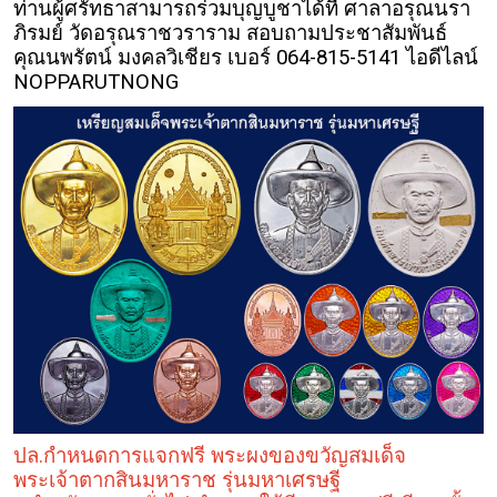
ท่านผู้ศรัทธาสามารถร่วมบุญบูชาได้ที่ ศาลาอรุณนรา
ภิรมย์ วัดอรุณราชวราราม สอบถามประชาสัมพันธ์
คุณนพรัตน์ มงคลวิเชียร เบอร์ 064-815-5141 ไอดีไลน์
NOPPARUTNONG
ปล.กำหนดการแจกฟรี พระผงของขวัญสมเด็จ
พระเจ้าตากสินมหาราช รุ่นมหาเศรษฐี