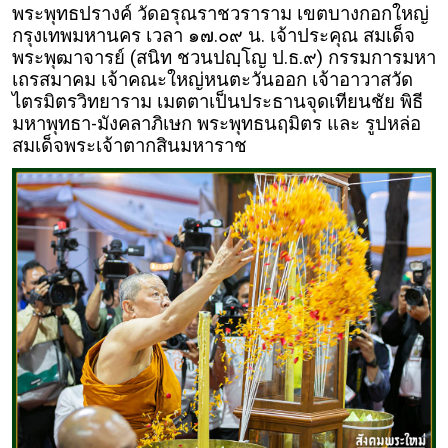
พระพุทธปรางค์ วัดอรุณราชวราราม เขตบางกอกใหญ่
กรุงเทพมหานคร เวลา ๑๗.๐๙ น. เจ้าประคุณ สมเด็จ
พระพุฒาจารย์ (สนิท ชวนปญฺโญ ป.ธ.๙) กรรมการมหา
เถรสมาคม เจ้าคณะใหญ่หนตะวันออก เจ้าอาวาสวัด
ไตรมิตรวิทยาราม เมตตาเป็นประธานจุดเทียนชัย พิธี
มหาพุทธา-มังคลาภิเษก พระพุทธนฤมิตร และ รูปหล่อ
สมเด็จพระเจ้าตากสินมหาราช