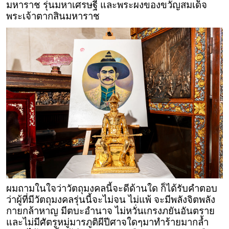
มหาราช รุ่นมหาเศรษฐี และพระผงของขวัญสมเด็จ
พระเจ้าตากสินมหาราช
ผมถามในใจว่าวัตถุมงคลนี้จะดีด้านใด ก็ได้รับคำตอบ
ว่าผู้ที่มีวัตถุมงคลรุ่นนี้จะไม่จน ไม่แพ้ จะมีพลังจิตพลัง
กายกล้าหาญ มีตบะอำนาจ ไม่หวั่นเกรงภยันอันตราย
และไม่มีศัตรูหมู่มารภูติผีปีศาจใดๆมาทำร้ายมากล้ำ