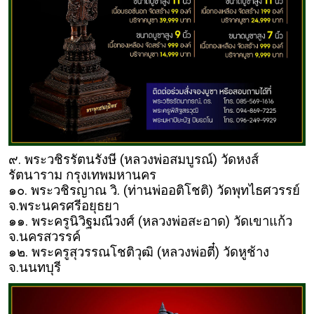
๙. พระวชิรรัตนรังษี (หลวงพ่อสมบูรณ์) วัดหงส์
รัตนาราม กรุงเทพมหานคร
๑๐. พระวชิรญาณ วิ. (ท่านพ่ออติโชติ) วัดพุทไธศวรรย์
จ.พระนครศรีอยุธยา
๑๑. พระครูนิวิฐมณีวงศ์ (หลวงพ่อสะอาด) วัดเขาแก้ว
จ.นครสวรรค์
๑๒. พระครูสุวรรณโชติวุฒิ (หลวงพ่อตี๋) วัดหูช้าง
จ.นนทบุรี