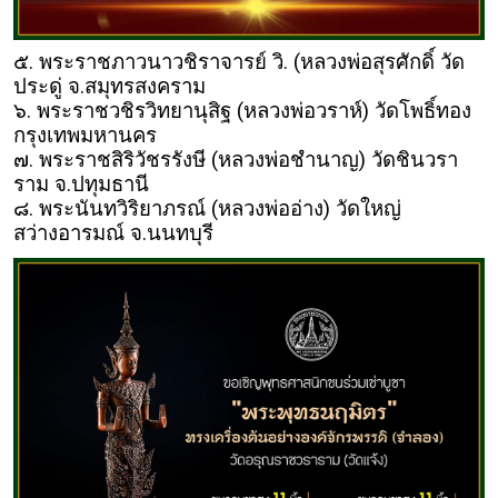
๕. พระราชภาวนาวชิราจารย์ วิ. (หลวงพ่อสุรศักดิ์ วัด
ประดู่ จ.สมุทรสงคราม
๖. พระราชวชิรวิทยานุสิฐ (หลวงพ่อวราห์) วัดโพธิ์ทอง
กรุงเทพมหานคร
๗. พระราชสิริวัชรรังษี (หลวงพ่อชำนาญ) วัดชินวรา
ราม จ.ปทุมธานี
๘. พระนันทวิริยาภรณ์ (หลวงพ่ออ่าง) วัดใหญ่
สว่างอารมณ์ จ.นนทบุรี