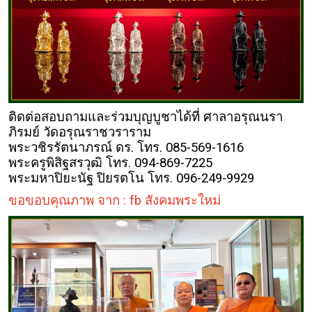
ติดต่อสอบถามและร่วมบุญบูชาได้ที่ ศาลาอรุณนรา
ภิรมย์ วัดอรุณราชวราราม
พระวชิรรัตนาภรณ์ ดร. โทร. 085-569-1616
พระครูพิสิฐสรวุฒิ โทร. 094-869-7225
พระมหาปิยะนัฐ ปิยรตโน โทร. 096-249-9929
ขอขอบคุณภาพ จาก : fb สังคมพระใหม่