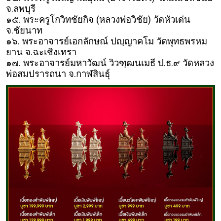
จ.ลพบุรี
๑๕. พระครูโกวิทชัยกิจ (หลวงพ่อวิชัย) วัดหัวเด่น
จ.ชัยนาท
๑๖. พระอาจารย์เอกลักษณ์ ปญฺญาคโม วัดพุทธพรหม
ยาน จ.ฉะเชิงเทรา
๑๗. พระอาจารย์มหาวัฒน์ วิวฑฺฒนเมธี ป.ธ.๙ วัดหลวง
พ่อสมปรารถนา จ.กาฬสินธุ์