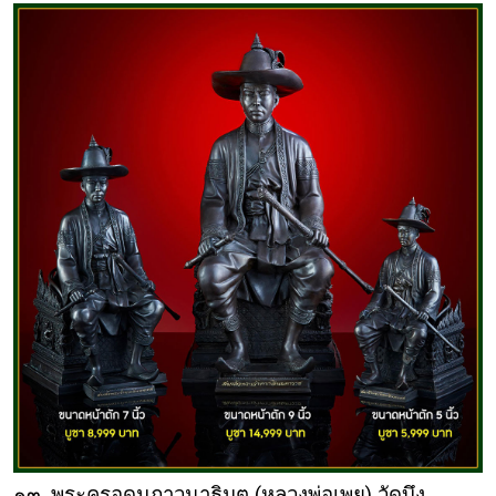
๑๓. พระครูอุดมภาวนาธิมุต (หลวงพ่อเพย) วัดบึง