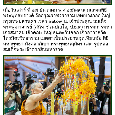
เมื่อวันเสาร์ ที่ ๒๘ ธันวาคม พ.ศ.๒๕๖๗ ณ มณฑลพิธี
พระพุทธปรางค์ วัดอรุณราชวราราม เขตบางกอกใหญ่
กรุงเทพมหานคร เวลา ๑๗.๐๙ น. เจ้าประคุณ สมเด็จ
พระพุฒาจารย์ (สนิท ชวนปญฺโญ ป.ธ.๙) กรรมการมหา
เถรสมาคม เจ้าคณะใหญ่หนตะวันออก เจ้าอาวาสวัด
ไตรมิตรวิทยาราม เมตตาเป็นประธานจุดเทียนชัย พิธี
มหาพุทธา-มังคลาภิเษก พระพุทธนฤมิตร และ รูปหล่อ
สมเด็จพระเจ้าตากสินมหาราช