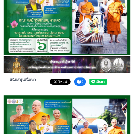
พระดอทกะฉ่อน
กะฉ่อนช้อปปิ้ง
ติดต่อ
สนับสนุนเนื่อหา
0