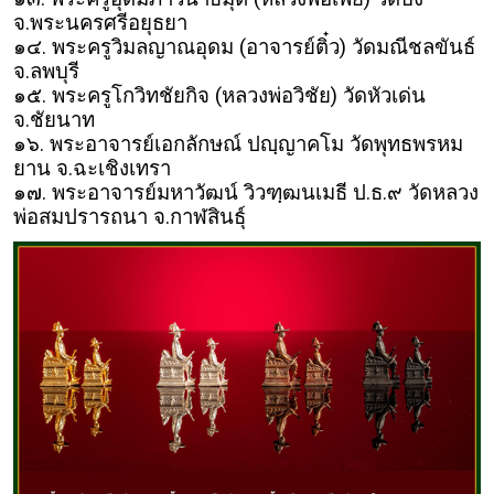
จ.พระนครศรีอยุธยา
๑๔. พระครูวิมลญาณอุดม (อาจารย์ติ๋ว) วัดมณีชลขันธ์
จ.ลพบุรี
๑๕. พระครูโกวิทชัยกิจ (หลวงพ่อวิชัย) วัดหัวเด่น
จ.ชัยนาท
๑๖. พระอาจารย์เอกลักษณ์ ปญฺญาคโม วัดพุทธพรหม
ยาน จ.ฉะเชิงเทรา
๑๗. พระอาจารย์มหาวัฒน์ วิวฑฺฒนเมธี ป.ธ.๙ วัดหลวง
พ่อสมปรารถนา จ.กาฬสินธุ์