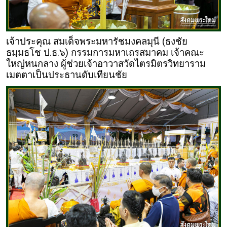
เจ้าประคุณ สมเด็จพระมหารัชมงคลมุนี (ธงชัย
ธมฺมธโช ป.ธ.๖) กรรมการมหาเถรสมาคม เจ้าคณะ
ใหญ่หนกลาง ผู้ช่วยเจ้าอาวาสวัดไตรมิตรวิทยาราม
เมตตาเป็นประธานดับเทียนชัย