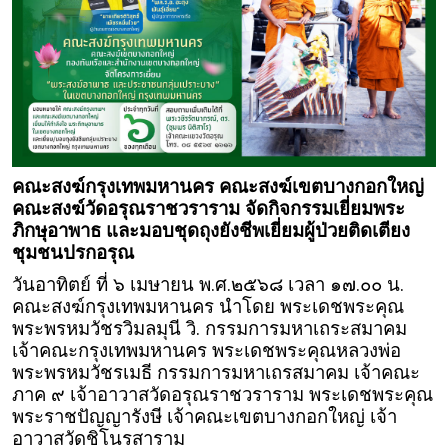
คณะสงฆ์กรุงเทพมหานคร คณะสงฆ์เขตบางกอกใหญ่
คณะสงฆ์วัดอรุณราชวราราม จัดกิจกรรมเยี่ยมพระ
ภิกษุอาพาธ และมอบชุดถุงยังชีพเยี่ยมผู้ป่วยติดเตียง
ชุมชนปรกอรุณ
วันอาทิตย์ ที่ ๖ เมษายน พ.ศ.๒๕๖๘ เวลา ๑๗.๐๐ น.
คณะสงฆ์กรุงเทพมหานคร นำโดย พระเดชพระคุณ
พระพรหมวัชรวิมลมุนี วิ. กรรมการมหาเถระสมาคม
เจ้าคณะกรุงเทพมหานคร พระเดชพระคุณหลวงพ่อ
พระพรหมวัชรเมธี กรรมการมหาเถรสมาคม เจ้าคณะ
ภาค ๙ เจ้าอาวาสวัดอรุณราชวราราม พระเดชพระคุณ
พระราชปัญญารังษี เจ้าคณะเขตบางกอกใหญ่ เจ้า
อาวาสวัดชิโนรสาราม