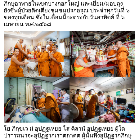
ภิกษุอาพาธในเขตบางกอกใหญ่ และเยี่ยม/มอบถุง
ยังชีพผู้ป่วยติดเตียงชุมชนปรกอรุณ ประจำทุกวันที่ ๖
ของทุกเดือน ซึ่งในเดือนนี้จะตรงกับวันอาทิตย์ ที่ ๖
เมษายน พ.ศ.๒๕๖๘
โย ภิกฺขเว มํ อุปฏฺฐเหยย โส คิลานํ อุปฏฺฐเหยย ผู้ใด
ปรารถนาจะอุปัฏฐากเราตถาคต ผู้นั้นพึงอุปัฏฐากภิกษุ