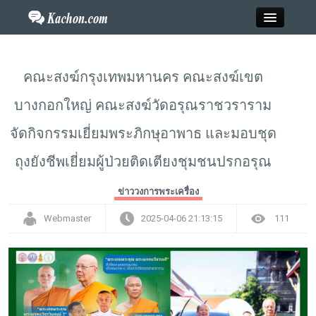
Close
คณะสงฆ์กรุงเทพมหานคร คณะสงฆ์เขต
บางกอกใหญ่ คณะสงฆ์วัดอรุณราชวราราม
Home
จัดกิจกรรมเยี่ยมพระภิกษุอาพาธ และมอบชุด
ข่าว
ถุงยังชีพเยี่ยมผู้ป่วยติดเตียงชุมชนปรกอรุณ
กะฉ่อนพระเครื่อง
ข่าววงการพระเครื่อง
วาไรตี้
Webmaster
2025-04-06 21:13:15
111
ไลฟ์สไตล์
สังคมออนไลน์