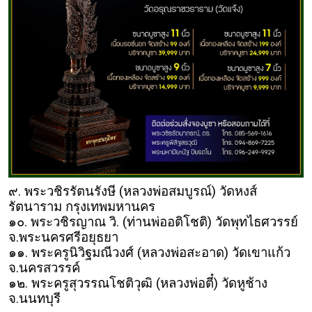
๙. พระวชิรรัตนรังษี (หลวงพ่อสมบูรณ์) วัดหงส์
รัตนาราม กรุงเทพมหานคร
๑๐. พระวชิรญาณ วิ. (ท่านพ่ออติโชติ) วัดพุทไธศวรรย์
จ.พระนครศรีอยุธยา
๑๑. พระครูนิวิฐมณีวงศ์ (หลวงพ่อสะอาด) วัดเขาแก้ว
จ.นครสวรรค์
๑๒. พระครูสุวรรณโชติวุฒิ (หลวงพ่อตี๋) วัดหูช้าง
จ.นนทบุรี