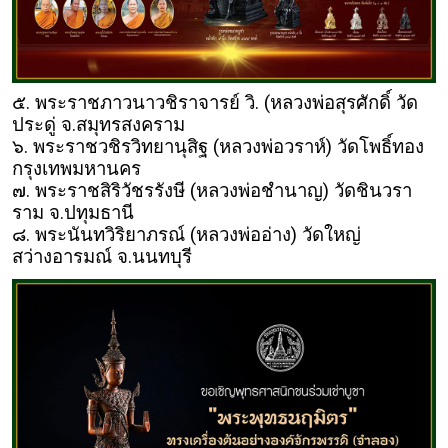
๕. พระราชภาวนาวชิราจารย์ วิ. (หลวงพ่อสุรศักดิ์ วัด
ประดู่ จ.สมุทรสงคราม
๖. พระราชวชิรวิทยานุสิฐ (หลวงพ่อวราห์) วัดโพธิ์ทอง
กรุงเทพมหานคร
๗. พระราชสิริวัชรรังษี (หลวงพ่อชำนาญ) วัดชินวรา
ราม จ.ปทุมธานี
๘. พระนันทวิริยาภรณ์ (หลวงพ่ออ่าง) วัดใหญ่
สว่างอารมณ์ จ.นนทบุรี