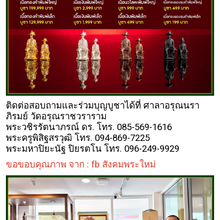
ติดต่อสอบถามและร่วมบุญบูชาได้ที่ ศาลาอรุณนรา
ภิรมย์ วัดอรุณราชวราราม
พระวชิรรัตนาภรณ์ ดร. โทร. 085-569-1616
พระครูพิสิฐสรวุฒิ โทร. 094-869-7225
พระมหาปิยะนัฐ ปิยรตโน โทร. 096-249-9929
ขอขอบคุณภาพ จาก : fb สังคมพระใหม่