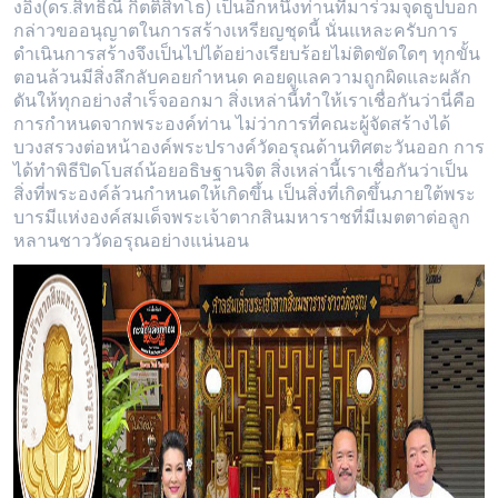
งอิ๋ง(ดร.สิทธิณี กิตติสิทโธ) เป็นอีกหนึ่งท่านที่มาร่วมจุดธูปบอก
กล่าวขออนุญาตในการสร้างเหรียญชุดนี้ นั่นแหละครับการ
ดำเนินการสร้างจึงเป็นไปได้อย่างเรียบร้อยไม่ติดขัดใดๆ ทุกขั้น
ตอนล้วนมีสิ่งลึกลับคอยกำหนด คอยดูแลความถูกผิดและผลัก
ดันให้ทุกอย่างสำเร็จออกมา สิ่งเหล่านี้ทำให้เราเชื่อกันว่านี่คือ
การกำหนดจากพระองค์ท่าน ไม่ว่าการที่คณะผู้จัดสร้างได้
บวงสรวงต่อหน้าองค์พระปรางค์วัดอรุณด้านทิศตะวันออก การ
ได้ทำพิธีปิดโบสถ์น้อยอธิษฐานจิต สิ่งเหล่านี้เราเชื่อกันว่าเป็น
สิ่งที่พระองค์ล้วนกำหนดให้เกิดขึ้น เป็นสิ่งที่เกิดขึ้นภายใต้พระ
บารมีแห่งองค์สมเด็จพระเจ้าตากสินมหาราชที่มีเมตตาต่อลูก
หลานชาววัดอรุณอย่างแน่นอน