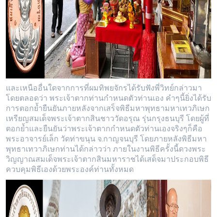
และเหนืออื่นใดจากการที่ผมทิพยจักรได้รับฟังพี่วิทย์กล่าวมา
โดยตลอดว่า พระเจ้าตากท่านกำหนดตัวท่านเอง คำๆนี้ยิ่งได้รับ
การตอกย้ำยืนยันภายหลังจากเสร็จพิธีมหาพุทธามหาเทวภิเษก
เหรียญสมเด็จพระเจ้าตากสินชาววัดอรุณ รุ่นกรุงธนบุรี โดยผู้ที่
ตอกย้ำและยืนยันว่าพระเจ้าตากกำหนดตัวท่านเองจริงๆก็คือ
พระอาจารย์เล็ก วัดท่าขนุน จ.กาญจนบุรี โดยภายหลังพิธีมหา
พุทธาเทวาภิเษกท่านได้กล่าวว่า ภายในงานพิธีครั้งนี้ดวงพระ
วิญญาณสมเด็จพระเจ้าตากสินมหาราชได้เสด็จมาประกอบพิธี
ควบคุมพิธีเองด้วยพระองค์ท่านทั้งหมด