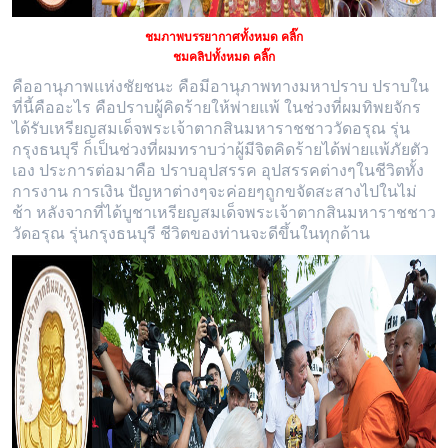
ชมภาพบรรยากาศทั้งหมด คลิ๊ก
ชมคลิปทั้งหมด คลิ๊ก
คืออานุภาพแห่งชัยชนะ คือมีอานุภาพทางมหาปราบ ปราบใน
ที่นี้คืออะไร คือปราบผู้คิดร้ายให้พ่ายแพ้ ในช่วงที่ผมทิพยจักร
ได้รับเหรียญสมเด็จพระเจ้าตากสินมหาราชชาววัดอรุณ รุ่น
กรุงธนบุรี ก็เป็นช่วงที่ผมทราบว่าผู้มีจิตคิดร้ายได้พ่ายแพ้ภัยตัว
เอง ประการต่อมาคือ ปราบอุปสรรค อุปสรรคต่างๆในชีวิตทั้ง
การงาน การเงิน ปัญหาต่างๆจะค่อยๆถูกขจัดสะสางไปในไม่
ช้า หลังจากที่ได้บูชาเหรียญสมเด็จพระเจ้าตากสินมหาราชชาว
วัดอรุณ รุ่นกรุงธนบุรี ชีวิตของท่านจะดีขึ้นในทุกด้าน