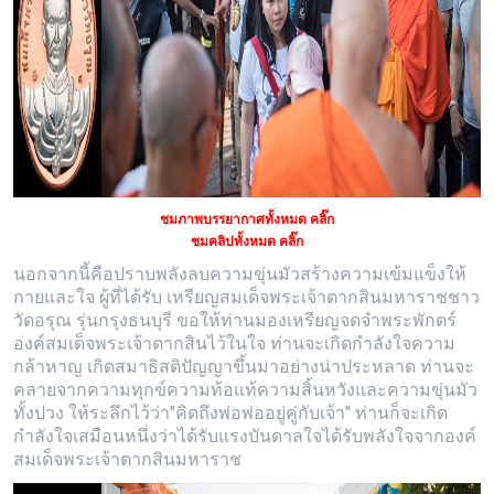
ชมภาพบรรยากาศทั้งหมด คลิ๊ก
ชมคลิปทั้งหมด คลิ๊ก
นอกจากนี้คือปราบพลังลบความขุ่นมัวสร้างความเข้มแข็งให้
กายและใจ ผู้ที่ได้รับ เหรียญสมเด็จพระเจ้าตากสินมหาราชชาว
วัดอรุณ รุ่นกรุงธนบุรี ขอให้ท่านมองเหรียญจดจำพระพักตร์
องค์สมเด็จพระเจ้าตากสินไว้ในใจ ท่านจะเกิดกำลังใจความ
กล้าหาญ เกิดสมาธิสติปัญญาขึ้นมาอย่างน่าประหลาด ท่านจะ
คลายจากความทุกข์ความท้อแท้ความสิ้นหวังและความขุ่นมัว
ทั้งปวง ให้ระลึกไว้ว่า"คิดถึงพ่อพ่ออยู่คู่กับเจ้า" ท่านก็จะเกิด
กำลังใจเสมือนหนึ่งว่าได้รับแรงบันดาลใจได้รับพลังใจจากองค์
สมเด็จพระเจ้าตากสินมหาราช