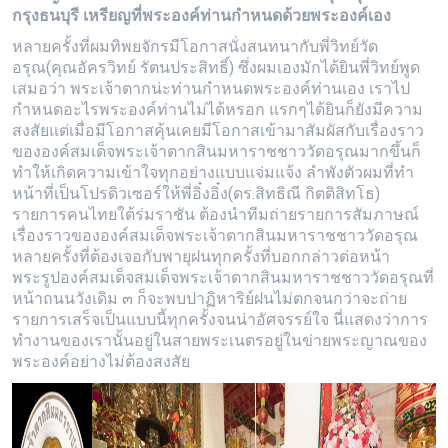
กรุงธนบุรี เหรียญที่พระองค์ท่านกำหนดด้วยพระองค์เอง
หลายครั้งที่ผมทิพยจักรมีโอกาสนั่งสนทนากับพี่วิทย์วัด
อรุณ(คุณอัครวิทย์ รัตนประสิทธิ์) ซึ่งผมเองมักได้ยินพี่วิทย์พูด
เสมอว่า พระเจ้าตากน่ะท่านกำหนดพระองค์ท่านเอง เราไป
กำหนดอะไรพระองค์ท่านไม่ได้หรอก แรกๆได้ยินก็ยังมีความ
สงสัยแต่เมื่อมีโอกาสคุ้นเคยมีโอกาสเข้ามาสัมผัสกับเรื่องราว
ขององค์สมเด็จพระเจ้าตากสินมหาราชชาววัดอรุณมากขึ้นก็
ทำให้เกิดความเข้าใจทุกอย่างแบบแจ่มแจ้ง ลำพังตัวผมที่ทำ
หน้าที่เป็นโปรดิวเซอร์ให้พี่อิ๋งอิ๋ง(ดร.สิทธิณี กิตติสิทโธ)
รายการคนไทยใต้ร่มราชัน ต้องนำทีมถ่ายรายการสัมภาษณ์
เรื่องราวขององค์สมเด็จพระเจ้าตากสินมหาราชชาววัดอรุณ
หลายครั้งที่ต้องเจอกับพายุฝนทุกครั้งที่บอกกล่าวต่อหน้า
พระรูปองค์สมเด็จสมเด็จพระเจ้าตากสินมหาราชชาววัดอรุณที่
หน้าถนนวังเดิม ๓ ก็จะพบปาฏิหาริย์ฝนไม่ตกจนกว่าจะถ่าย
รายการเสร็จเป็นแบบนี้ทุกครั้งจนน่าอัศจรรย์ใจ นี่แสดงว่าการ
ทำงานของเรานั้นอยู่ในสายพระเนตรอยู่ในข่ายพระญาณของ
พระองค์อย่างไม่ต้องสงสัย