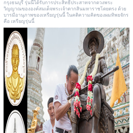
กรุงธนบุรี รุ่นนี้ได้รับการประสิทธิ์ประสาทจากดวงพระ
วิญญาณขององค์สมเด็จพระเจ้าตากสินมหาราชโดยตรง ด้วย
บารมีอานุภาพของเหรียญรุ่นนี้ ในคติความคิดของผมทิพยจักร
คือ เหรียญรุ่นนี้