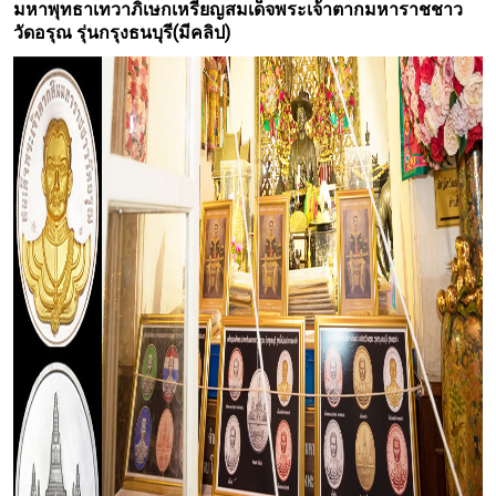
มหาพุทธาเทวาภิเษกเหรียญสมเด็จพระเจ้าตากมหาราชชาว
วัดอรุณ รุ่นกรุงธนบุรี(มีคลิป)