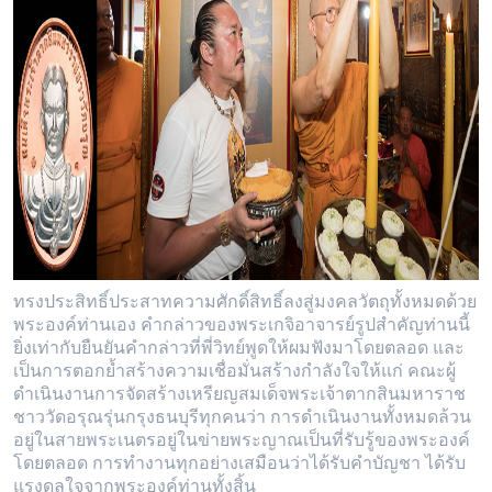
ทรงประสิทธิ์ประสาทความศักดิ์สิทธิ์ลงสู่มงคลวัตถุทั้งหมดด้วย
พระองค์ท่านเอง คำกล่าวของพระเกจิอาจารย์รูปสำคัญท่านนี้
ยิ่งเท่ากับยืนยันคำกล่าวที่พี่วิทย์พูดให้ผมฟังมาโดยตลอด และ
เป็นการตอกย้ำสร้างความเชื่อมั่นสร้างกำลังใจให้แก่ คณะผู้
ดำเนินงานการจัดสร้างเหรียญสมเด็จพระเจ้าตากสินมหาราช
ชาววัดอรุณรุ่นกรุงธนบุรีทุกคนว่า การดำเนินงานทั้งหมดล้วน
อยู่ในสายพระเนตรอยู่ในข่ายพระญาณเป็นที่รับรู้ของพระองค์
โดยตลอด การทำงานทุกอย่างเสมือนว่าได้รับคำบัญชา ได้รับ
แรงดลใจจากพระองค์ท่านทั้งสิ้น