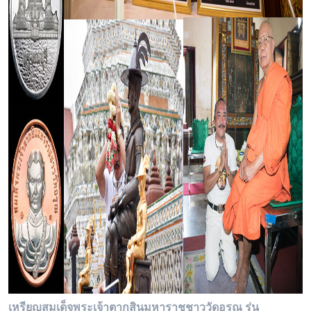
เหรียญสมเด็จพระเจ้าตากสินมหาราชชาววัดอรุณ รุ่น