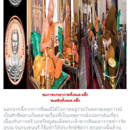
ชมภาพบรรยากาศทั้งหมด คลิ๊ก
ชมคลิปทั้งหมด คลิ๊ก
นอกจากนี้จากการที่ผมมีได้โอกาสอยู่ร่วมในหลายเหตุการณ์
เป็นสักขีพยานในหลายเรื่องที่เป็นเหตุการณ์แปลกๆอันเกี่ยว
เนื่องกับการสร้างเหรียญสมเด็จพระเจ้าตากสินมหาราชชาววัด
อรุณ รุ่นกรุงธนบุรี ก็ยิ่งทำให้ประจักษ์ชัดว่า ทุกอย่างนั้นล้วน