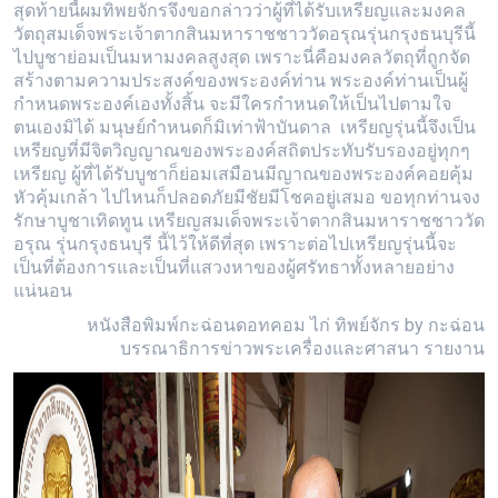
สุดท้ายนี้ผมทิพยจักรจึงขอกล่าวว่าผู้ที่ได้รับเหรียญและมงคล
วัตถุสมเด็จพระเจ้าตากสินมหาราชชาววัดอรุณรุ่นกรุงธนบุรีนี้
ไปบูชาย่อมเป็นมหามงคลสูงสุด เพราะนี่คือมงคลวัตถุที่ถูกจัด
สร้างตามความประสงค์ของพระองค์ท่าน พระองค์ท่านเป็นผู้
กำหนดพระองค์เองทั้งสิ้น จะมีใครกำหนดให้เป็นไปตามใจ
ตนเองมิได้ มนุษย์กำหนดก็มิเท่าฟ้าบันดาล เหรียญรุ่นนี้จึงเป็น
เหรียญที่มีจิตวิญญาณของพระองค์สถิตประทับรับรองอยู่ทุกๆ
เหรียญ ผู้ที่ได้รับบูชาก็ย่อมเสมือนมีญาณของพระองค์คอยคุ้ม
หัวคุ้มเกล้า ไปไหนก็ปลอดภัยมีชัยมีโชคอยู่เสมอ ขอทุกท่านจง
รักษาบูชาเทิดทูน เหรียญสมเด็จพระเจ้าตากสินมหาราชชาววัด
อรุณ รุ่นกรุงธนบุรี นี้ไว้ให้ดีที่สุด เพราะต่อไปเหรียญรุ่นนี้จะ
เป็นที่ต้องการและเป็นที่แสวงหาของผู้ศรัทธาทั้งหลายอย่าง
แน่นอน
หนังสือพิมพ์กะฉ่อนดอทคอม ไก่ ทิพย์จักร by กะฉ่อน
บรรณาธิการข่าวพระเครื่องและศาสนา รายงาน