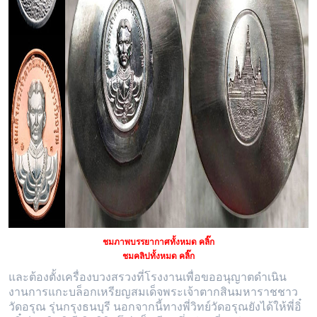
ชมภาพบรรยากาศทั้งหมด คลิ๊ก
ชมคลิปทั้งหมด คลิ๊ก
และต้องตั้งเครื่องบวงสรวงที่โรงงานเพื่อขออนุญาตดำเนิน
งานการแกะบล็อกเหรียญสมเด็จพระเจ้าตากสินมหาราชชาว
วัดอรุณ รุ่นกรุงธนบุรี นอกจากนี้ทางพี่วิทย์วัดอรุณยังได้ให้พี่อิ๋