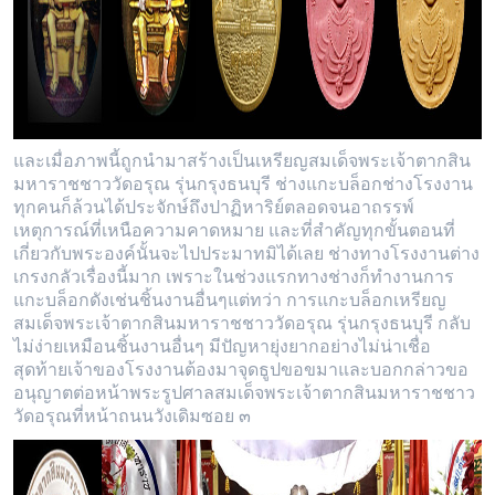
และเมื่อภาพนี้ถูกนำมาสร้างเป็นเหรียญสมเด็จพระเจ้าตากสิน
มหาราชชาววัดอรุณ รุ่นกรุงธนบุรี ช่างแกะบล็อกช่างโรงงาน
ทุกคนก็ล้วนได้ประจักษ์ถึงปาฏิหาริย์ตลอดจนอาถรรพ์
เหตุการณ์ที่เหนือความคาดหมาย และที่สำคัญทุกขั้นตอนที่
เกี่ยวกับพระองค์นั้นจะไปประมาทมิได้เลย ช่างทางโรงงานต่าง
เกรงกลัวเรื่องนี้มาก เพราะในช่วงแรกทางช่างก็ทำงานการ
แกะบล็อกดังเช่นชิ้นงานอื่นๆแต่ทว่า การแกะบล็อกเหรียญ
สมเด็จพระเจ้าตากสินมหาราชชาววัดอรุณ รุ่นกรุงธนบุรี กลับ
ไม่ง่ายเหมือนชิ้นงานอื่นๆ มีปัญหายุ่งยากอย่างไม่น่าเชื่อ
สุดท้ายเจ้าของโรงงานต้องมาจุดธูปขอขมาและบอกกล่าวขอ
อนุญาตต่อหน้าพระรูปศาลสมเด็จพระเจ้าตากสินมหาราชชาว
วัดอรุณที่หน้าถนนวังเดิมซอย ๓