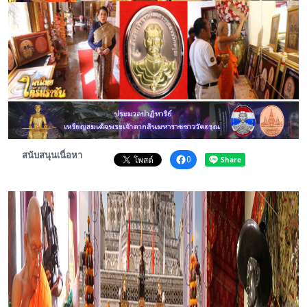
พระดอทกะฉ่อน
กะฉ่อนช้อปปิ้ง
ติดต่อ
สนับสนุนเนื่อหา
0